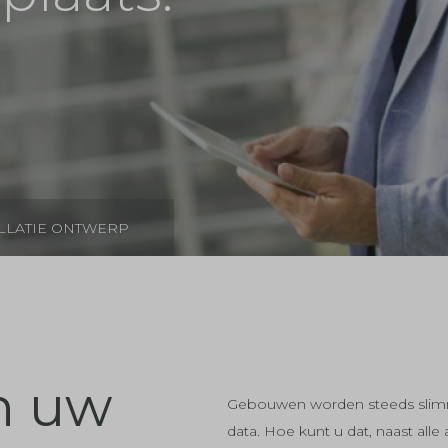
ALLATIE ONTWERP
n uw
Gebouwen worden steeds slimm
data. Hoe kunt u dat, naast all