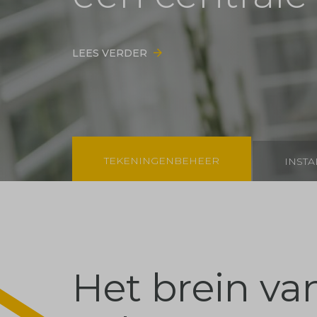
ontwerp
LEES VERDER
LEES VERDER
TEKENINGENBEHEER
INST
Het brein va