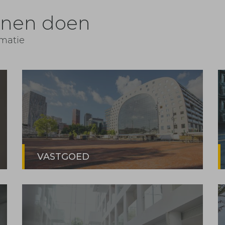
nnen doen
rmatie
VASTGOED