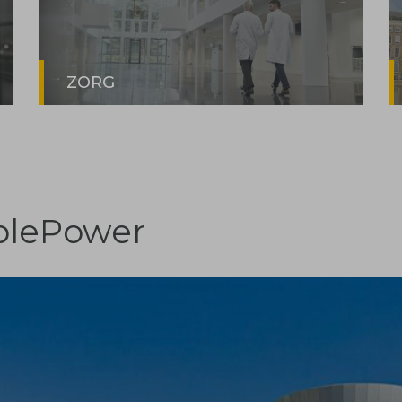
ZORG
plePower