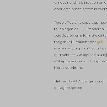
omgeving, slim bijhouden en g
door data om te zetten in overzi
PeoplePower is expert op het
tekeningen en BIM-modellen. Da
actualiseren en informatie uit 
toegankelijk maken voor
gebo
dragen wij zorg voor het ontwer
en inventaris. We adviseren u b
CAD-procedures en BIM-protoco
hieruit voorkomt.
Het resultaat? Al uw gebouwin
en lagere kosten.